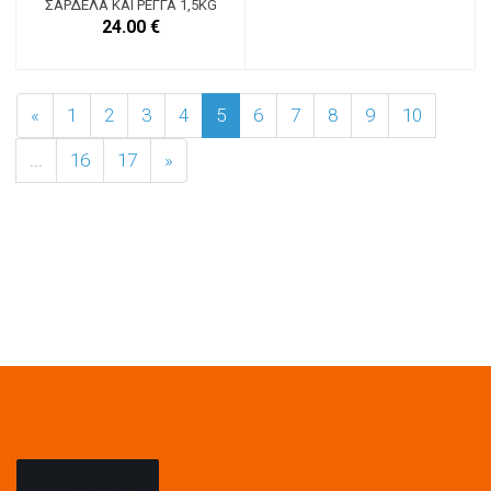
ΣΑΡΔΈΛΑ ΚΑΙ ΡΈΓΓΑ 1,5KG
24.00 €
«
1
2
3
4
5
6
7
8
9
10
...
16
17
»