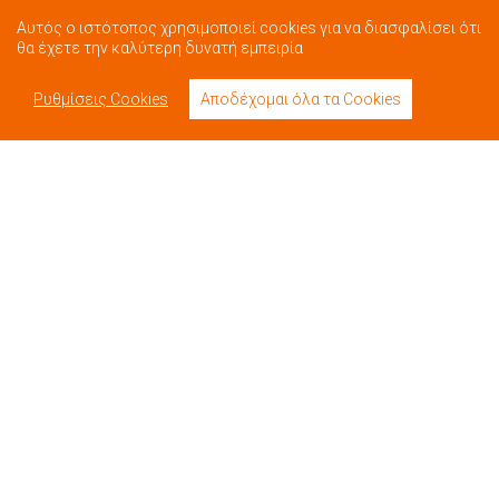
Αυτός ο ιστότοπος χρησιμοποιεί cookies για να διασφαλίσει ότι
θα έχετε την καλύτερη δυνατή εμπειρία
Ρυθμίσεις Cookies
Αποδέχομαι όλα τα Cookies
Βίντεο
Επικοινωνία
Book Now
Όροι Χρήσης
Πολιτική Απορρήτου
Πολιτική Ακυρώσεων