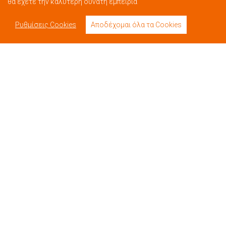
θα έχετε την καλύτερη δυνατή εμπειρία
Ρυθμίσεις Cookies
Αποδέχομαι όλα τα Cookies
Βίντεο
Επικοινωνία
Book Now
Όροι Χρήσης
Πολιτική Απορρήτου
Πολιτική Ακυρώσεων