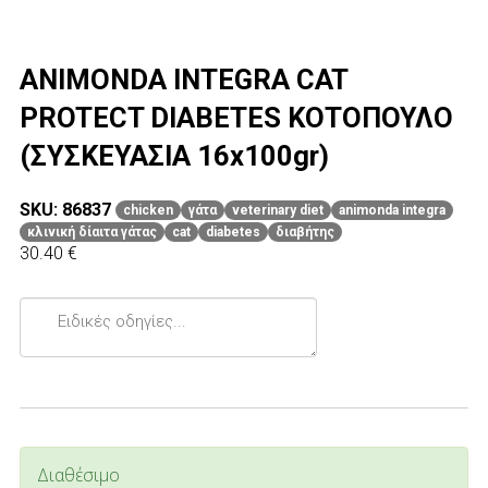
ANIMONDA INTEGRA CAT
PROTECT DIABETES ΚΟΤΟΠΟΥΛΟ
(ΣΥΣΚΕΥΑΣΙΑ 16x100gr)
SKU: 86837
chicken
γάτα
veterinary diet
animonda integra
κλινική δίαιτα γάτας
cat
diabetes
διαβήτης
30.40 €
Ειδικές
οδηγίες...
Διαθέσιμο