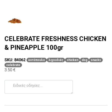
CELEBRATE FRESHNESS CHICKEN
& PINEAPPLE 100gr
SKU: 84062
κοτόπουλο
λιχουδιές
chicken
dog
snacks
celebrate
3.50 €
Ειδικές
οδηγίες...