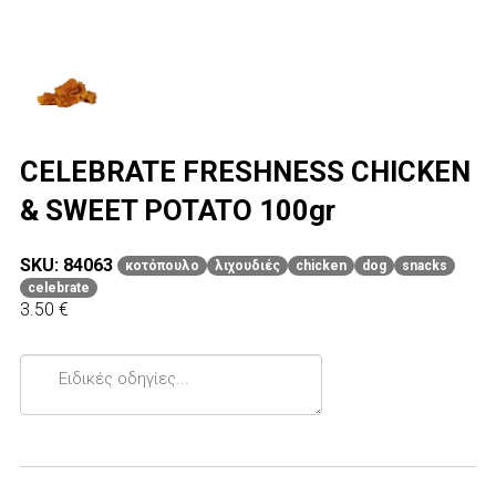
CELEBRATE FRESHNESS CHICKEN
& SWEET POTATO 100gr
SKU: 84063
κοτόπουλο
λιχουδιές
chicken
dog
snacks
celebrate
3.50 €
Ειδικές
οδηγίες...