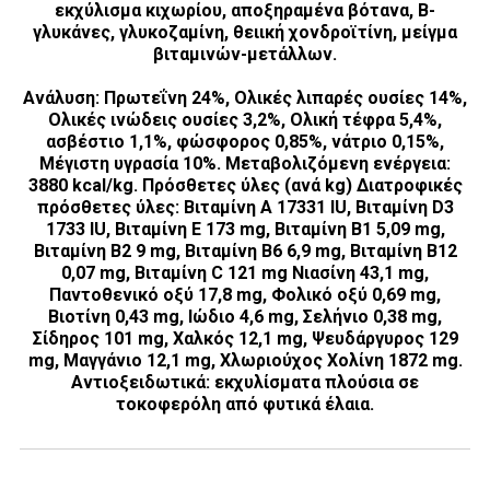
εκχύλισμα κιχωρίου, αποξηραμένα βότανα, B-
γλυκάνες, γλυκοζαμίνη, θειική χονδροϊτίνη, μείγμα
βιταμινών-μετάλλων.
Ανάλυση
: Πρωτεΐνη 24%, Ολικές λιπαρές ουσίες 14%,
Ολικές ινώδεις ουσίες 3,2%, Ολική τέφρα 5,4%,
ασβέστιο 1,1%, φώσφορος 0,85%, νάτριο 0,15%,
Μέγιστη υγρασία 10%. Μεταβολιζόμενη ενέργεια:
3880 kcal/kg. Πρόσθετες ύλες (ανά kg) Διατροφικές
πρόσθετες ύλες: Βιταμίνη A 17331 IU, Βιταμίνη D3
1733 IU, Βιταμίνη Ε 173 mg, Βιταμίνη Β1 5,09 mg,
Βιταμίνη Β2 9 mg, Βιταμίνη Β6 6,9 mg, Βιταμίνη Β12
0,07 mg, Βιταμίνη C 121 mg Νιασίνη 43,1 mg,
Παντοθενικό οξύ 17,8 mg, Φολικό οξύ 0,69 mg,
Βιοτίνη 0,43 mg, Ιώδιο 4,6 mg, Σελήνιο 0,38 mg,
Σίδηρος 101 mg, Χαλκός 12,1 mg, Ψευδάργυρος 129
mg, Μαγγάνιο 12,1 mg, Χλωριούχος Χολίνη 1872 mg.
Αντιοξειδωτικά: εκχυλίσματα πλούσια σε
τοκοφερόλη από φυτικά έλαια.