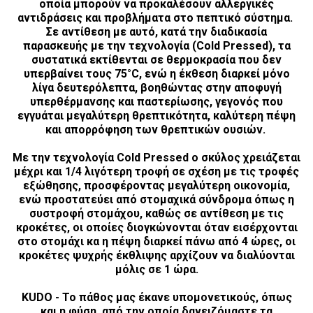
οποία μπορούν να προκαλέσουν αλλεργικές
αντιδράσεις και προβλήματα στο πεπτικό σύστημα.
Σε αντίθεση με αυτό, κατά την διαδικασία
παρασκευής με την τεχνολογία (Cold Pressed), τα
συστατικά εκτίθενται σε θερμοκρασία που δεν
υπερβαίνει τους 75°C, ενώ η έκθεση διαρκεί μόνο
λίγα δευτερόλεπτα, βοηθώντας στην αποφυγή
υπερθέρμανσης και παστερίωσης, γεγονός που
εγγυάται μεγαλύτερη θρεπτικότητα, καλύτερη πέψη
και απορρόφηση των θρεπτικών ουσιών.
Με την τεχνολογία Cold Pressed ο σκύλος χρειάζεται
μέχρι και 1/4 λιγότερη τροφή σε σχέση με τις τροφές
εξώθησης, προσφέροντας μεγαλύτερη οικονομία,
ενώ προστατεύει από στομαχικά σύνδρομα όπως η
συστροφή στομάχου, καθώς σε αντίθεση με τις
κροκέτες, οι οποίες διογκώνονται όταν εισέρχονται
στο στομάχι κα η πέψη διαρκεί πάνω από 4 ώρες, οι
κροκέτες ψυχρής έκθλιψης αρχίζουν να διαλύονται
μόλις σε 1 ώρα.
KUDO - Το πάθος μας έκανε υπομονετικούς, όπως
και η φύση, από την οποία δανειζόμαστε τα