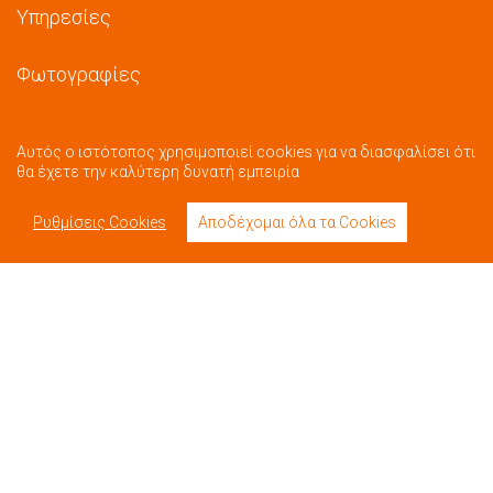
Υπηρεσίες
Φωτογραφίες
Αυτός ο ιστότοπος χρησιμοποιεί cookies για να διασφαλίσει ότι
θα έχετε την καλύτερη δυνατή εμπειρία
Βίντεο
Ρυθμίσεις Cookies
Αποδέχομαι όλα τα Cookies
Επικοινωνία
Book Now
Όροι Χρήσης
Πολιτική Απορρήτου