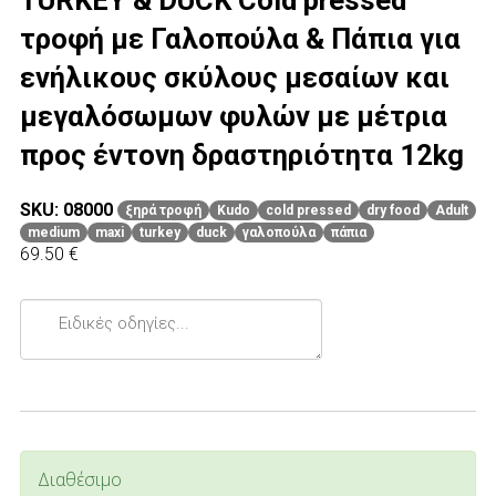
TURKEY & DUCK Cold pressed
τροφή με Γαλοπούλα & Πάπια για
ενήλικους σκύλους μεσαίων και
μεγαλόσωμων φυλών με μέτρια
προς έντονη δραστηριότητα 12kg
SKU: 08000
ξηρά τροφή
Kudo
cold pressed
dry food
Adult
medium
maxi
turkey
duck
γαλοπούλα
πάπια
69.50 €
Ειδικές
οδηγίες...
Διαθέσιμο