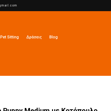
gmail.com
Pet Sitting
Δράσεις
Blog
e Puppy Medium με Κοτόπουλο