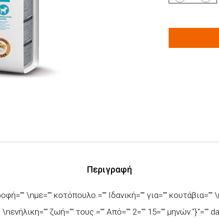
Περιγραφή
ροφή="" \nμε="" κοτόπουλο.="" Ιδανική="" για="" κουτάβια=""
nενήλικη="" ζωή="" τους.="" Από="" 2="" 15="" μηνών."}"="" data