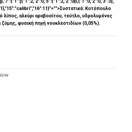
]},"7":{"1":[{"1":2,"2":0,"5":{"1":2,"2":0}},{"1":0,"2":0,"3":3},
":3,"3":1},"15":"calibri","16":11}"="">Συστατικά: Κοτόπουλο
ό λίπος, αλεύρι αραβοσίτου, τεύτλο, υδρολυμένες
 ζύμης, φυσική πηγή νουκλεοτιδίων (0,05%).
 Now