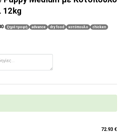
ι 12kg
80
ξηρά τροφή
advance
dry food
κοτόπουλο
chicken
72.93 €