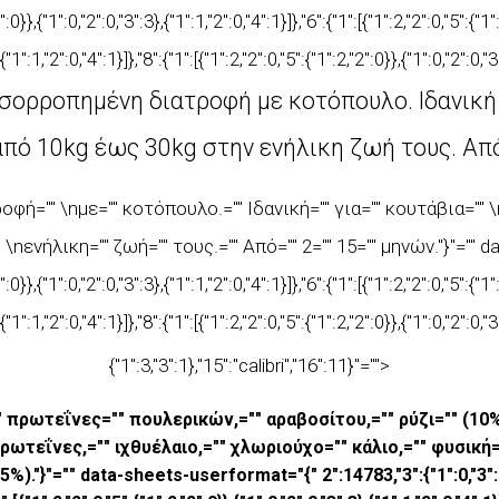
}},{"1":0,"2":0,"3":3},{"1":1,"2":0,"4":1}]},"6":{"1":[{"1":2,"2":0,"5":{"1":
,{"1":1,"2":0,"4":1}]},"8":{"1":[{"1":2,"2":0,"5":{"1":2,"2":0}},{"1":0,"2":0,"
ισορροπημένη διατροφή
με κοτόπουλο. Ιδανική
από 10kg έως 30kg στην
ενήλικη ζωή τους. Απ
ροφή="" \nμε="" κοτόπουλο.="" Ιδανική="" για="" κουτάβια=""
nενήλικη="" ζωή="" τους.="" Από="" 2="" 15="" μηνών."}"="" data
}},{"1":0,"2":0,"3":3},{"1":1,"2":0,"4":1}]},"6":{"1":[{"1":2,"2":0,"5":{"1":
,{"1":1,"2":0,"4":1}]},"8":{"1":[{"1":2,"2":0,"5":{"1":2,"2":0}},{"1":0,"2":0,"
{"1":3,"3":1},"15":"calibri","16":11}"="">
 πρωτεΐνες="" πουλερικών,="" αραβοσίτου,="" ρύζι="" (10%),
ρωτεΐνες,="" ιχθυέλαιο,="" χλωριούχο="" κάλιο,="" φυσική="
}"="" data-sheets-userformat="{" 2":14783,"3":{"1":0,"3":1},"4