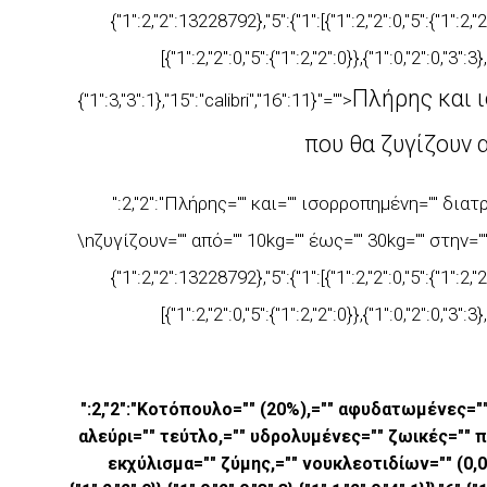
{"1":2,"2":13228792},"5":{"1":[{"1":2,"2":0,"5":{"1":2,"2":0
[{"1":2,"2":0,"5":{"1":2,"2":0}},{"1":0,"2":0,"3":3}
Πλήρης και 
{"1":3,"3":1},"15":"calibri","16":11}"="">
που θα
ζυγίζουν 
":2,"2":"Πλήρης="" και="" ισορροπημένη="" διατ
\nζυγίζουν="" από="" 10kg="" έως="" 30kg="" στην="" \
{"1":2,"2":13228792},"5":{"1":[{"1":2,"2":0,"5":{"1":2,"2":0
[{"1":2,"2":0,"5":{"1":2,"2":0}},{"1":0,"2":0,"3":3}
":2,"2":"Κοτόπουλο="" (20%),="" αφυδατωμένες=""
αλεύρι="" τεύτλο,="" υδρολυμένες="" ζωικές="" π
εκχύλισμα="" ζύμης,="" νουκλεοτιδίων="" (0,05%)."