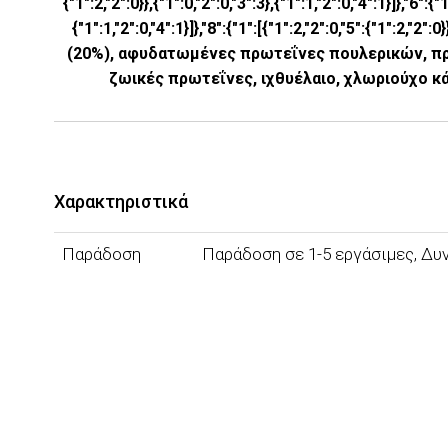
{"1":2,"2":0}},{"1":0,"2":0,"3":3},{"1":1,"2":0,"4":1}]},"6":{"1
{"1":1,"2":0,"4":1}]},"8":{"1":[{"1":2,"2":0,"5":{"1":2,"2
(20%), αφυδατωμένες πρωτεΐνες πουλερικών, πρωτ
ζωικές πρωτεΐνες, ιχθυέλαιο, χλωριούχο κά
Χαρακτηριστικά
Παράδοση
Παράδοση σε 1-5 εργάσιμες, Δ