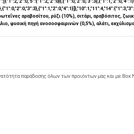
":[{"1":2,"2":0,"5":{"1":2,"2":0}},{"1":0,"2":0,"3":3},{"1":1,"2":0,"4":1}
":0}},{"1":0,"2":0,"3":3},{"1":1,"2":0,"4":1}]},"10":1,"11":4,"14":{"1
εΐνες αραβοσίτου, ρύζι (10%), σιτάρι, αραβόσιτος, ζωικ
λιο, φυσική πηγή ανοσοσφαιρινών (0,5%), αλάτι, εκχύλισμα
υνατότητα παράδοσης όλων των προιόντων μας και με Box