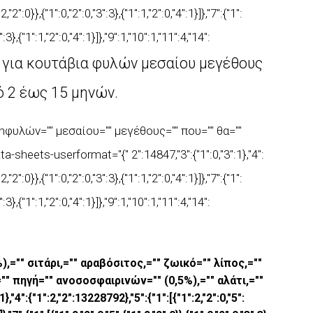
2,"2":0}},{"1":0,"2":0,"3":3},{"1":1,"2":0,"4":1}]},"7":{"1":
3":3},{"1":1,"2":0,"4":1}]},"9":1,"10":1,"11":4,"14":
 για κουτάβια
φυλών μεσαίου μεγέθους
ό 2 έως 15 μηνών.
 \nφυλών="" μεσαίου="" μεγέθους="" που="" θα=""
-sheets-userformat="{" 2":14847,"3":{"1":0,"3":1},"4":
2,"2":0}},{"1":0,"2":0,"3":3},{"1":1,"2":0,"4":1}]},"7":{"1":
3":3},{"1":1,"2":0,"4":1}]},"9":1,"10":1,"11":4,"14":
="" σιτάρι,="" αραβόσιτος,="" ζωικό="" λίπος,=""
" πηγή="" ανοσοσφαιρινών="" (0,5%),="" αλάτι,=""
":{"1":2,"2":13228792},"5":{"1":[{"1":2,"2":0,"5":