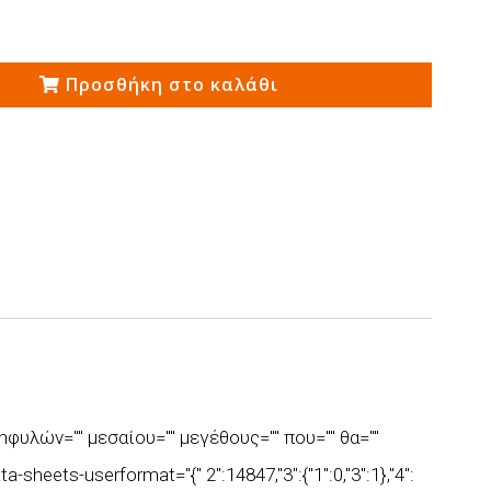
Προσθήκη στο καλάθι
 \nφυλών="" μεσαίου="" μεγέθους="" που="" θα=""
-sheets-userformat="{" 2":14847,"3":{"1":0,"3":1},"4":