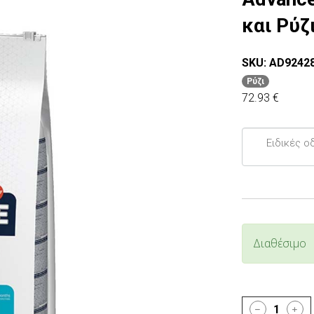
και Ρύζ
SKU: AD9242
Ρύζι
72.93 €
Ειδικές
οδηγίες...
Διαθέσιμο
1