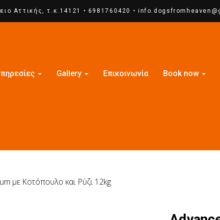
ειο Αττικής
, τ.κ.14121 •
6981760420
•
info.dogsfromheaven@
πηρεσίες
Gallery
Επικοινωνία
Book now
um με Κοτόπουλο και Ρύζι 12kg
Advanc