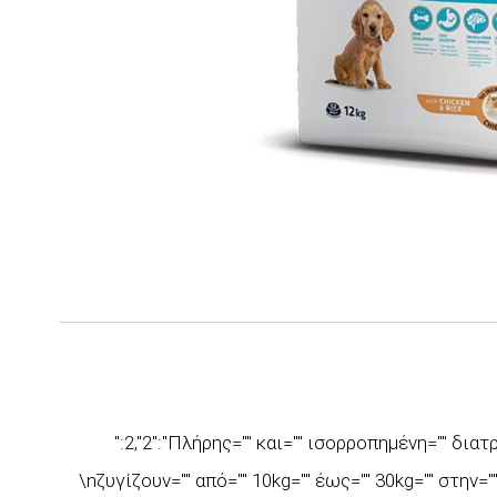
":2,"2":"Πλήρης="" και="" ισορροπημένη="" διατ
\nζυγίζουν="" από="" 10kg="" έως="" 30kg="" στην="" \